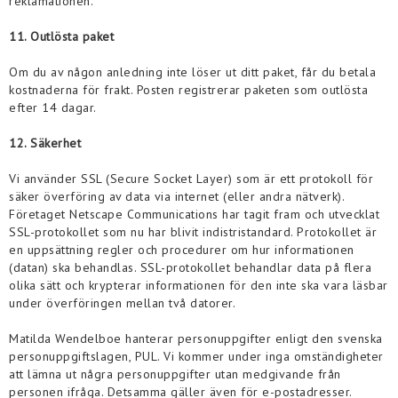
reklamationen.
11. Outlösta paket
Om du av någon anledning inte löser ut ditt paket, får du betala
kostnaderna för frakt. Posten registrerar paketen som outlösta
efter 14 dagar.
12. Säkerhet
Vi använder SSL (Secure Socket Layer) som är ett protokoll för
säker överföring av data via internet (eller andra nätverk).
Företaget Netscape Communications har tagit fram och utvecklat
SSL-protokollet som nu har blivit indistristandard. Protokollet är
en uppsättning regler och procedurer om hur informationen
(datan) ska behandlas. SSL-protokollet behandlar data på flera
olika sätt och krypterar informationen för den inte ska vara läsbar
under överföringen mellan två datorer.
Matilda Wendelboe
hanterar personuppgifter enligt den svenska
personuppgiftslagen, PUL. Vi kommer under inga omständigheter
att lämna ut några personuppgifter utan medgivande från
personen ifråga. Detsamma gäller även för e-postadresser.