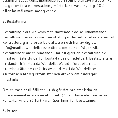
tillämpar såväl Konsumentköpslagen som Distansavtalslagen. För
att genomföra en beställning måste kund vara myndig, 18 år,
eller ha målsmans medgivande.
2. Beställning
Beställning görs via www.matildawendelboe.se. Inkommande
beställning besvaras med en skriftlig orderbekräftelse via e-mail.
Kontrollera gärna orderbekräftelsen och hör av dig till
info@
matildawendelboe
.se direkt om du har frågor. Alla
beställningar anses bindande. Har du gjort en beställning av
misstag måste du därför kontakta oss omedelbart. Beställning är
bindande från Matilda Wendelboe's sida först efter att
orderbekräftelse erhållits av kund. M
atilda Wendelboe
AB
förbehåller sig rätten att häva ett köp om bedrägeri
misstänks.
Om en vara är tillfälligt slut så går det bra att skicka en
intresseanmälan via e-mail till info@
matildawendelboe
.se så
kontaktar vi dig så fort varan åter finns för beställning.
3. Priser