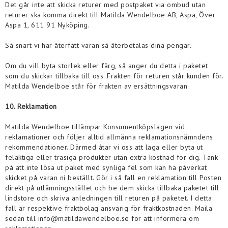
Det går inte att skicka returer med postpaket via ombud utan
returer ska komma direkt till Matilda Wendelboe AB, Aspa, Över
Aspa 1, 611 91 Nyköping.
Så snart vi har återfått varan så återbetalas dina pengar.
Om du vill byta storlek eller färg, så anger du detta i paketet
som du skickar tillbaka till oss. Frakten för returen står kunden för.
Matilda Wendelboe
står för frakten av ersättningsvaran.
10. Reklamation
Matilda Wendelboe
tillämpar Konsumentköpslagen vid
reklamationer och följer alltid allmänna reklamationsnämndens
rekommendationer. Därmed åtar vi oss att laga eller byta ut
felaktiga eller trasiga produkter utan extra kostnad för dig. Tänk
på att inte lösa ut paket med synliga fel som kan ha påverkat
skicket på varan ni beställt. Gör i så fall en reklamation till Posten
direkt på utlämningsstället och be dem skicka tillbaka paketet till
lindstore och skriva anledningen till returen på paketet. I detta
fall är respektive fraktbolag ansvarig för fraktkostnaden. Maila
sedan till info@matildawendelboe.se för att informera om