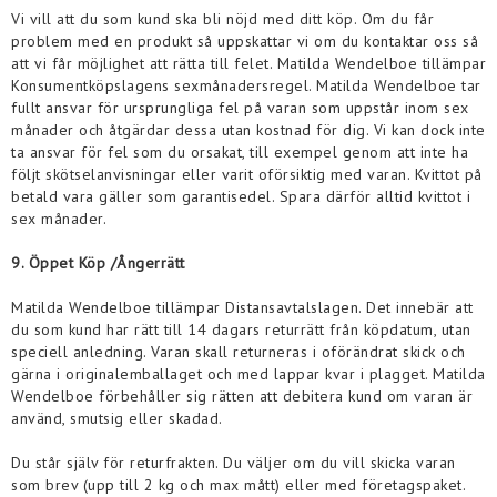
Vi vill att du som kund ska bli nöjd med ditt köp. Om du får
problem med en produkt så uppskattar vi om du kontaktar oss så
att vi får möjlighet att rätta till felet. Matilda Wendelboe tillämpar
Konsumentköpslagens sexmånadersregel.
Matilda Wendelboe
tar
fullt ansvar för ursprungliga fel på varan som uppstår inom sex
månader och åtgärdar dessa utan kostnad för dig. Vi kan dock inte
ta ansvar för fel som du orsakat, till exempel genom att inte ha
följt skötselanvisningar eller varit oförsiktig med varan. Kvittot på
betald vara gäller som garantisedel. Spara därför alltid kvittot i
sex månader.
9. Öppet Köp /Ångerrätt
Matilda Wendelboe
tillämpar Distansavtalslagen. Det innebär att
du som kund har rätt till 14 dagars returrätt från köpdatum, utan
speciell anledning. Varan skall returneras i oförändrat skick och
gärna i originalemballaget och med lappar kvar i plagget.
Matilda
Wendelboe
förbehåller sig rätten att debitera kund om varan är
använd, smutsig eller skadad.
Du står själv för returfrakten. Du väljer om du vill skicka varan
som brev (upp till 2 kg och max mått) eller med företagspaket.